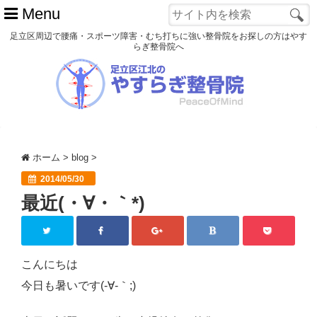
Menu
足立区周辺で腰痛・スポーツ障害・むち打ちに強い整骨院をお探しの方はやす
らぎ整骨院へ
ホーム
初めての方へ
交通事故
ホーム
>
blog
>
スポーツ障害
2014/05/30
最近(・∀・｀*)
患者様の声
アクセス
院長プロフィール
こんにちは
今日も暑いです(-∀-｀;)
blog