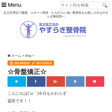
Menu
足立区周辺で腰痛・スポーツ障害・むち打ちに強い整骨院をお探しの方はやす
らぎ整骨院へ
ホーム
初めての方へ
交通事故
ホーム
>
blog
>
スポーツ障害
2014/02/28
2017/10/14
☆骨盤矯正☆
患者様の声
アクセス
院長プロフィール
こんにちは(´ω｀)今日もかわらず
冨田です！！
blog