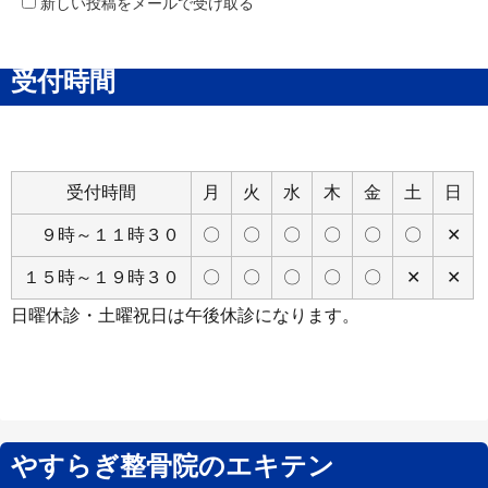
新しい投稿をメールで受け取る
受付時間
受付時間
月
火
水
木
金
土
日
９時～１１時３０
〇
〇
〇
〇
〇
〇
✕
１５時～１９時３０
〇
〇
〇
〇
〇
✕
✕
日曜休診・土曜祝日は午後休診になります。
やすらぎ整骨院のエキテン