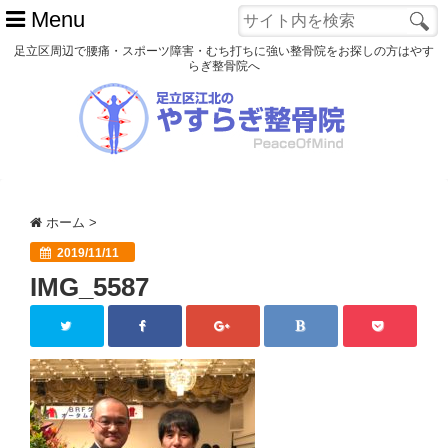
Menu
足立区周辺で腰痛・スポーツ障害・むち打ちに強い整骨院をお探しの方はやす
らぎ整骨院へ
ホーム
初めての方へ
交通事故
ホーム
>
スポーツ障害
2019/11/11
IMG_5587
患者様の声
アクセス
院長プロフィール
blog