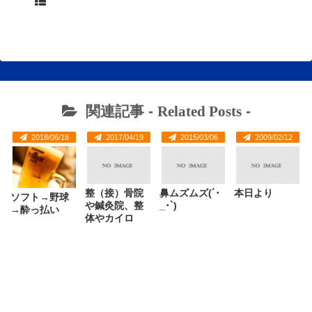
関連記事 -
Related Posts
-
2018/06/18
2017/04/19
2015/03/06
2009/02/12
整（接）骨院
鼻ムズムズ(´･
本日より
ソフト→野球
や鍼灸院、整
_･`)
→酔っ払い
体やカイロ