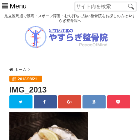
Menu
足立区周辺で腰痛・スポーツ障害・むち打ちに強い整骨院をお探しの方はやす
らぎ整骨院へ
ホーム
初めての方へ
交通事故
ホーム
>
スポーツ障害
2018/08/21
IMG_2013
患者様の声
アクセス
院長プロフィール
blog