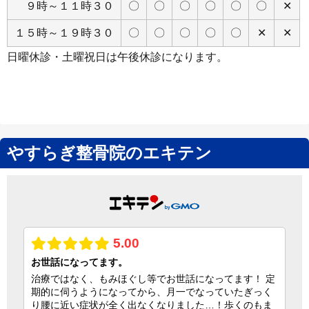
９時～１１時３０
〇
〇
〇
〇
〇
〇
✕
１５時～１９時３０
〇
〇
〇
〇
〇
✕
✕
日曜休診・土曜祝日は午後休診になります。
やすらぎ整骨院のエキテン