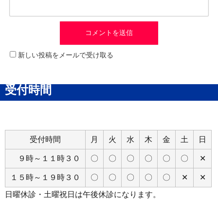
新しい投稿をメールで受け取る
受付時間
受付時間
月
火
水
木
金
土
日
９時～１１時３０
〇
〇
〇
〇
〇
〇
✕
１５時～１９時３０
〇
〇
〇
〇
〇
✕
✕
日曜休診・土曜祝日は午後休診になります。