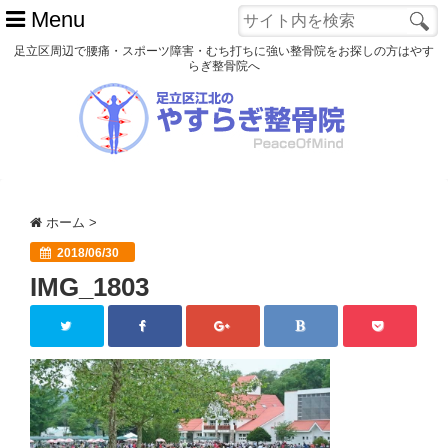
Menu
足立区周辺で腰痛・スポーツ障害・むち打ちに強い整骨院をお探しの方はやす
らぎ整骨院へ
ホーム
初めての方へ
交通事故
ホーム
>
スポーツ障害
2018/06/30
IMG_1803
患者様の声
アクセス
院長プロフィール
blog