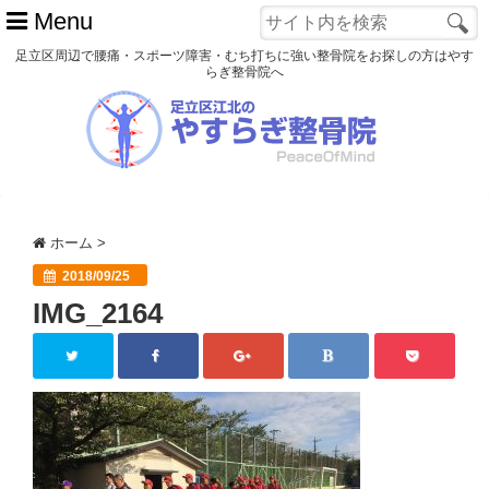
Menu
足立区周辺で腰痛・スポーツ障害・むち打ちに強い整骨院をお探しの方はやす
らぎ整骨院へ
ホーム
初めての方へ
交通事故
ホーム
>
スポーツ障害
2018/09/25
IMG_2164
患者様の声
アクセス
院長プロフィール
blog