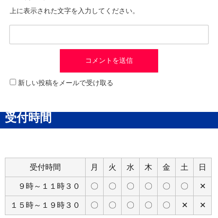
上に表示された文字を入力してください。
新しい投稿をメールで受け取る
受付時間
受付時間
月
火
水
木
金
土
日
９時～１１時３０
〇
〇
〇
〇
〇
〇
✕
１５時～１９時３０
〇
〇
〇
〇
〇
✕
✕