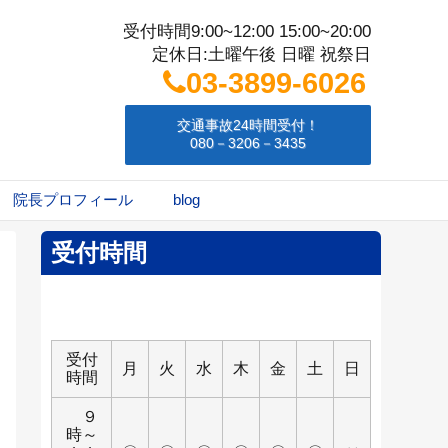
受付時間9:00~12:00 15:00~20:00
定休日:土曜午後 日曜 祝祭日
03-3899-6026
交通事故24時間受付！
080－3206－3435
院長プロフィール
blog
受付時間
受付
月
火
水
木
金
土
日
時間
９
時～