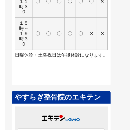
１１
〇
〇
〇
〇
〇
〇
✕
時３
０
１５
時～
１９
〇
〇
〇
〇
〇
✕
✕
時３
０
日曜休診・土曜祝日は午後休診になります。
やすらぎ整骨院のエキテン