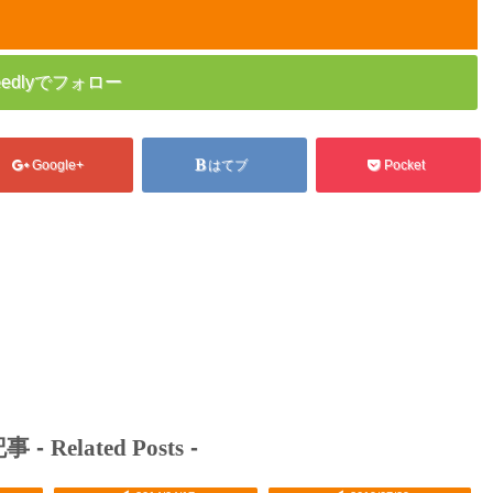
eedlyでフォロー
Google+
はてブ
Pocket
事 -
Related Posts
-