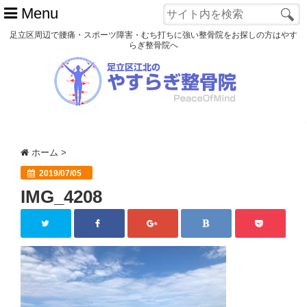
Menu
足立区周辺で腰痛・スポーツ障害・むち打ちに強い整骨院をお探しの方はやす
らぎ整骨院へ
ホーム
初めての方へ
交通事故
ホーム
>
スポーツ障害
2019/07/05
IMG_4208
患者様の声
アクセス
院長プロフィール
blog