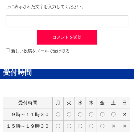
上に表示された文字を入力してください。
新しい投稿をメールで受け取る
受付時間
受付時間
月
火
水
木
金
土
日
９時～１１時３０
〇
〇
〇
〇
〇
〇
✕
１５時～１９時３０
〇
〇
〇
〇
〇
✕
✕