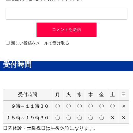
新しい投稿をメールで受け取る
受付時間
受付時間
月
火
水
木
金
土
日
９時～１１時３０
〇
〇
〇
〇
〇
〇
✕
１５時～１９時３０
〇
〇
〇
〇
〇
✕
✕
日曜休診・土曜祝日は午後休診になります。