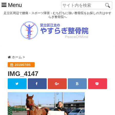
Menu
足立区周辺で腰痛・スポーツ障害・むち打ちに強い整骨院をお探しの方はやす
らぎ整骨院へ
ホーム
初めての方へ
交通事故
ホーム
>
スポーツ障害
2019/07/05
IMG_4147
患者様の声
アクセス
院長プロフィール
blog