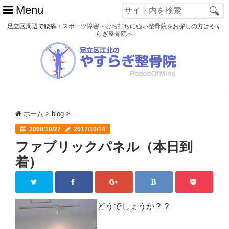
Menu
足立区周辺で腰痛・スポーツ障害・むち打ちに強い整骨院をお探しの方はやす
らぎ整骨院へ
ホーム
初めての方へ
交通事故
ホーム
>
blog
>
スポーツ障害
2008/10/27
2017/10/14
ファブリックパネル（本日到
患者様の声
着）
アクセス
院長プロフィール
どうでしょうか？？
blog