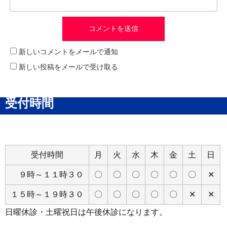
新しいコメントをメールで通知
新しい投稿をメールで受け取る
受付時間
受付時間
月
火
水
木
金
土
日
９時～１１時３０
〇
〇
〇
〇
〇
〇
✕
１５時～１９時３０
〇
〇
〇
〇
〇
✕
✕
日曜休診・土曜祝日は午後休診になります。