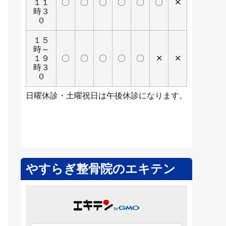
１１
〇
〇
〇
〇
〇
〇
✕
時３
０
１５
時～
１９
〇
〇
〇
〇
〇
✕
✕
時３
０
日曜休診・土曜祝日は午後休診になります。
やすらぎ整骨院のエキテン