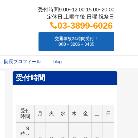
受付時間9:00~12:00 15:00~20:00
定休日:土曜午後 日曜 祝祭日
03-3899-6026
交通事故24時間受付！
080－3206－3435
院長プロフィール
blog
受付時間
受付
月
火
水
木
金
土
日
時間
９
時～