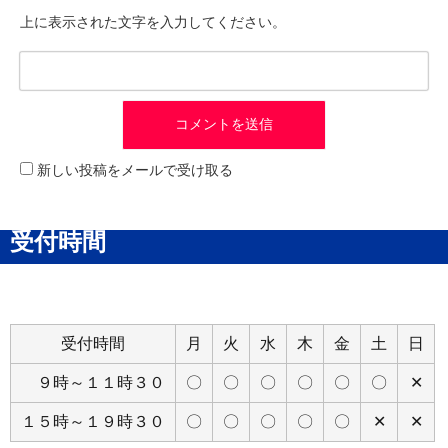
上に表示された文字を入力してください。
新しい投稿をメールで受け取る
受付時間
受付時間
月
火
水
木
金
土
日
９時～１１時３０
〇
〇
〇
〇
〇
〇
✕
１５時～１９時３０
〇
〇
〇
〇
〇
✕
✕