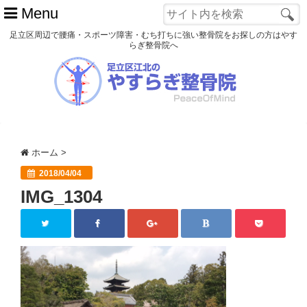
Menu
足立区周辺で腰痛・スポーツ障害・むち打ちに強い整骨院をお探しの方はやす
らぎ整骨院へ
ホーム
初めての方へ
交通事故
ホーム
>
スポーツ障害
2018/04/04
IMG_1304
患者様の声
アクセス
院長プロフィール
blog