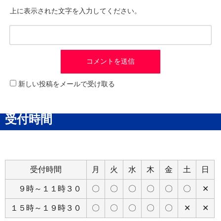
上に表示された文字を入力してください。
新しい投稿をメールで受け取る
受付時間
受付時間
月
火
水
木
金
土
日
９時～１１時３０
〇
〇
〇
〇
〇
〇
✕
１５時～１９時３０
〇
〇
〇
〇
〇
✕
✕