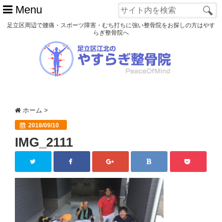
Menu
足立区周辺で腰痛・スポーツ障害・むち打ちに強い整骨院をお探しの方はやす
らぎ整骨院へ
ホーム
初めての方へ
交通事故
ホーム
>
スポーツ障害
2018/09/10
IMG_2111
患者様の声
アクセス
院長プロフィール
blog