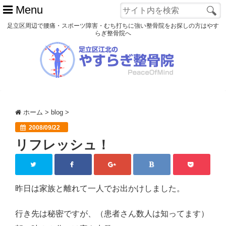
Menu
足立区周辺で腰痛・スポーツ障害・むち打ちに強い整骨院をお探しの方はやす
らぎ整骨院へ
ホーム
初めての方へ
交通事故
ホーム
>
blog
>
スポーツ障害
2008/09/22
リフレッシュ！
患者様の声
アクセス
院長プロフィール
昨日は家族と離れて一人でお出かけしました。
blog
行き先は秘密ですが、（患者さん数人は知ってます）