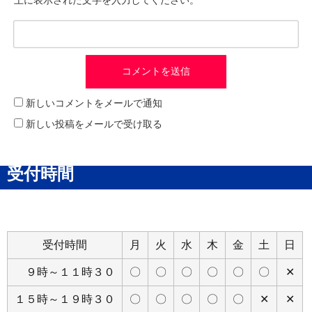
新しいコメントをメールで通知
新しい投稿をメールで受け取る
受付時間
受付時間
月
火
水
木
金
土
日
９時～１１時３０
〇
〇
〇
〇
〇
〇
✕
１５時～１９時３０
〇
〇
〇
〇
〇
✕
✕