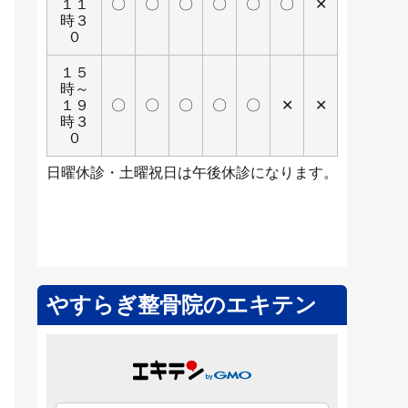
１１
〇
〇
〇
〇
〇
〇
✕
時３
０
１５
時～
１９
〇
〇
〇
〇
〇
✕
✕
時３
０
日曜休診・土曜祝日は午後休診になります。
やすらぎ整骨院のエキテン