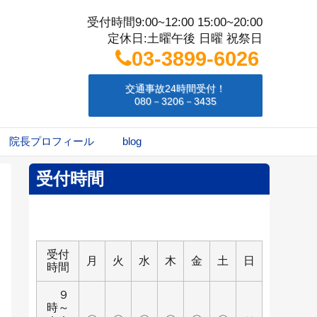
受付時間9:00~12:00 15:00~20:00
定休日:土曜午後 日曜 祝祭日
03-3899-6026
交通事故24時間受付！
080－3206－3435
院長プロフィール
blog
受付時間
受付
月
火
水
木
金
土
日
時間
９
時～