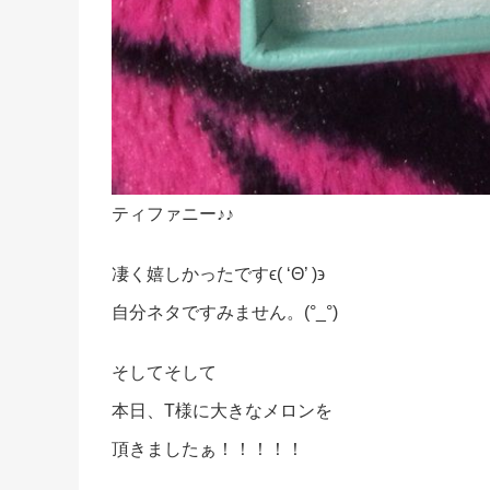
ティファニー♪♪
凄く嬉しかったですϵ( ‘Θ’ )϶
自分ネタですみません。(°_°)
そしてそして
本日、T様に大きなメロンを
頂きましたぁ！！！！！