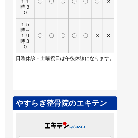
１１
〇
〇
〇
〇
〇
〇
✕
時３
０
１５
時～
１９
〇
〇
〇
〇
〇
✕
✕
時３
０
日曜休診・土曜祝日は午後休診になります。
やすらぎ整骨院のエキテン