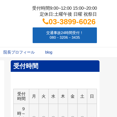
受付時間9:00~12:00 15:00~20:00
定休日:土曜午後 日曜 祝祭日
03-3899-6026
交通事故24時間受付！
080－3206－3435
院長プロフィール
blog
受付時間
受付
月
火
水
木
金
土
日
時間
９
時～