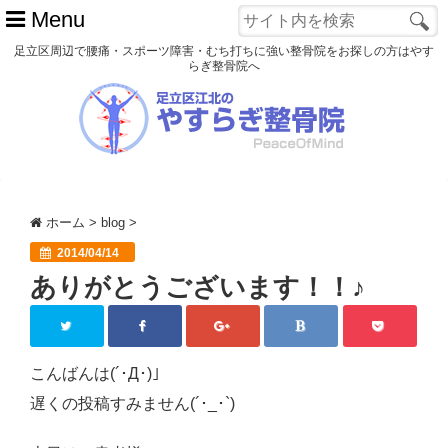
Menu
足立区周辺で腰痛・スポーツ障害・むち打ちに強い整骨院をお探しの方はやす
らぎ整骨院へ
ホーム
初めての方へ
交通事故
ホーム
>
blog
>
スポーツ障害
2014/04/14
ありがとうございます！！♪
患者様の声
アクセス
院長プロフィール
こんばんは(´･Д･)」
遅くの投稿すみません(´･_･`)
blog