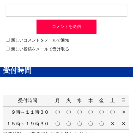
新しいコメントをメールで通知
新しい投稿をメールで受け取る
受付時間
受付時間
月
火
水
木
金
土
日
９時～１１時３０
〇
〇
〇
〇
〇
〇
✕
１５時～１９時３０
〇
〇
〇
〇
〇
✕
✕