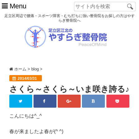
Menu
足立区周辺で腰痛・スポーツ障害・むち打ちに強い整骨院をお探しの方はやす
らぎ整骨院へ
ホーム
初めての方へ
交通事故
ホーム
>
blog
>
スポーツ障害
2014/03/31
さくら～さくら～いま咲き誇る♪
患者様の声
アクセス
院長プロフィール
こんにちは^_^
blog
春が来ましたよ春が(^ ^)