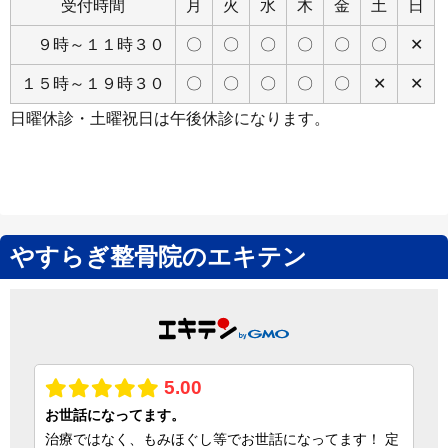
受付時間
月
火
水
木
金
土
日
９時～１１時３０
〇
〇
〇
〇
〇
〇
✕
１５時～１９時３０
〇
〇
〇
〇
〇
✕
✕
日曜休診・土曜祝日は午後休診になります。
やすらぎ整骨院のエキテン