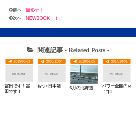
前へ
撮影☆！
次へ
NEWBOOK！！！
関連記事 -
Related Posts
-
2015/03/03
2008/11/04
2019/07/05
2014/10/31
冨田です！冨
もつ+日本酒
パワー全開(*´ω
6月の北海道
田です！
｀*)‼︎