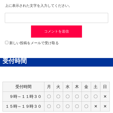
上に表示された文字を入力してください。
新しい投稿をメールで受け取る
受付時間
受付時間
月
火
水
木
金
土
日
９時～１１時３０
〇
〇
〇
〇
〇
〇
✕
１５時～１９時３０
〇
〇
〇
〇
〇
✕
✕