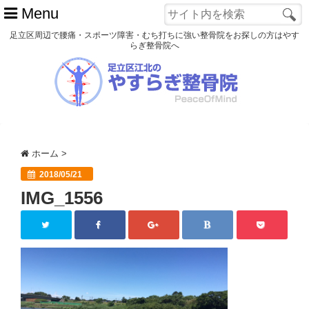
Menu
足立区周辺で腰痛・スポーツ障害・むち打ちに強い整骨院をお探しの方はやす
らぎ整骨院へ
ホーム
初めての方へ
交通事故
ホーム
>
スポーツ障害
2018/05/21
IMG_1556
患者様の声
アクセス
院長プロフィール
blog