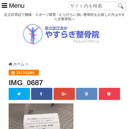
Menu
足立区周辺で腰痛・スポーツ障害・むち打ちに強い整骨院をお探しの方はやす
らぎ整骨院へ
ホーム
初めての方へ
交通事故
ホーム
>
スポーツ障害
2017/12/04
IMG_0687
患者様の声
アクセス
院長プロフィール
blog