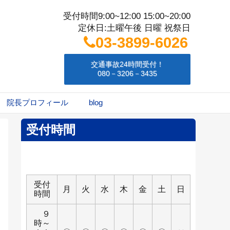
受付時間9:00~12:00 15:00~20:00
定休日:土曜午後 日曜 祝祭日
03-3899-6026
交通事故24時間受付！
080－3206－3435
院長プロフィール
blog
受付時間
受付
月
火
水
木
金
土
日
時間
９
時～