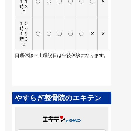
１１
〇
〇
〇
〇
〇
〇
✕
時３
０
１５
時～
１９
〇
〇
〇
〇
〇
✕
✕
時３
０
日曜休診・土曜祝日は午後休診になります。
やすらぎ整骨院のエキテン