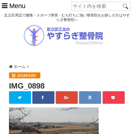
Menu
足立区周辺で腰痛・スポーツ障害・むち打ちに強い整骨院をお探しの方はやす
らぎ整骨院へ
ホーム
初めての方へ
交通事故
ホーム
>
スポーツ障害
2018/01/09
IMG_0898
患者様の声
アクセス
院長プロフィール
blog