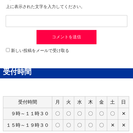
上に表示された文字を入力してください。
新しい投稿をメールで受け取る
受付時間
受付時間
月
火
水
木
金
土
日
９時～１１時３０
〇
〇
〇
〇
〇
〇
✕
１５時～１９時３０
〇
〇
〇
〇
〇
✕
✕