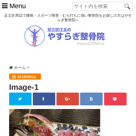
Menu
足立区周辺で腰痛・スポーツ障害・むち打ちに強い整骨院をお探しの方はやす
らぎ整骨院へ
ホーム
初めての方へ
交通事故
ホーム
>
スポーツ障害
2018/08/21
Image-1
患者様の声
アクセス
院長プロフィール
blog