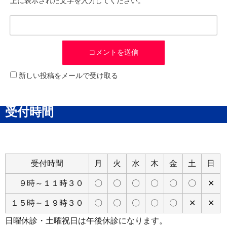
上に表示された文字を入力してください。
新しい投稿をメールで受け取る
受付時間
受付時間
月
火
水
木
金
土
日
９時～１１時３０
〇
〇
〇
〇
〇
〇
✕
１５時～１９時３０
〇
〇
〇
〇
〇
✕
✕
日曜休診・土曜祝日は午後休診になります。