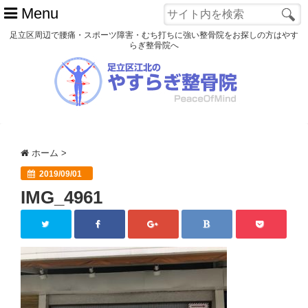
Menu
足立区周辺で腰痛・スポーツ障害・むち打ちに強い整骨院をお探しの方はやす
らぎ整骨院へ
ホーム
初めての方へ
交通事故
ホーム
>
スポーツ障害
2019/09/01
IMG_4961
患者様の声
アクセス
院長プロフィール
blog