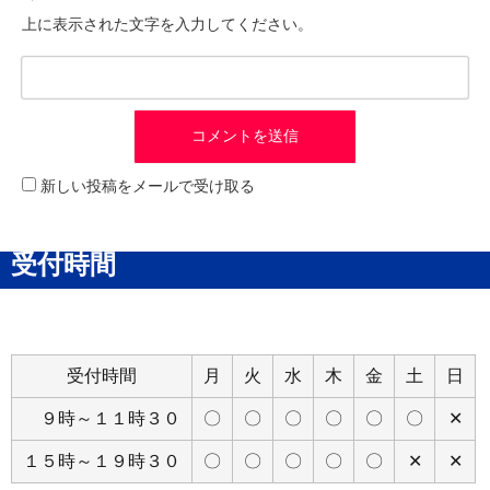
上に表示された文字を入力してください。
新しい投稿をメールで受け取る
受付時間
受付時間
月
火
水
木
金
土
日
９時～１１時３０
〇
〇
〇
〇
〇
〇
✕
１５時～１９時３０
〇
〇
〇
〇
〇
✕
✕