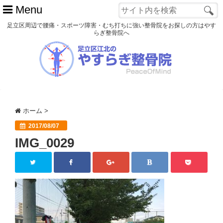
Menu
足立区周辺で腰痛・スポーツ障害・むち打ちに強い整骨院をお探しの方はやす
らぎ整骨院へ
ホーム
初めての方へ
交通事故
ホーム
>
スポーツ障害
2017/08/07
IMG_0029
患者様の声
アクセス
院長プロフィール
blog