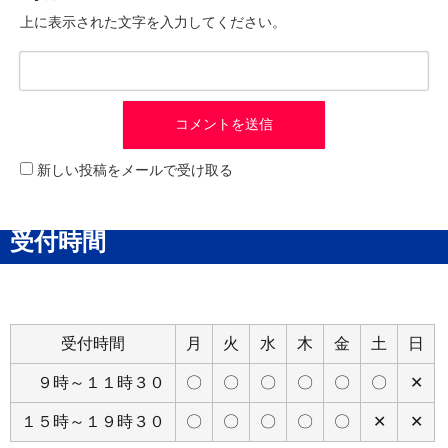
上に表示された文字を入力してください。
新しい投稿をメールで受け取る
受付時間
受付時間
月
火
水
木
金
土
日
９時～１１時３０
〇
〇
〇
〇
〇
〇
✕
１５時～１９時３０
〇
〇
〇
〇
〇
✕
✕