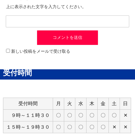
上に表示された文字を入力してください。
新しい投稿をメールで受け取る
受付時間
受付時間
月
火
水
木
金
土
日
９時～１１時３０
〇
〇
〇
〇
〇
〇
✕
１５時～１９時３０
〇
〇
〇
〇
〇
✕
✕