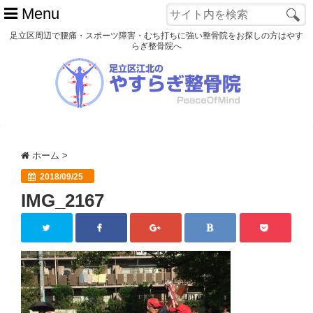
Menu
足立区周辺で腰痛・スポーツ障害・むち打ちに強い整骨院をお探しの方はやす
らぎ整骨院へ
ホーム
初めての方へ
交通事故
ホーム
>
スポーツ障害
2018/09/25
IMG_2167
患者様の声
アクセス
院長プロフィール
blog