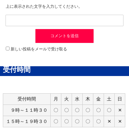
上に表示された文字を入力してください。
新しい投稿をメールで受け取る
受付時間
受付時間
月
火
水
木
金
土
日
９時～１１時３０
〇
〇
〇
〇
〇
〇
✕
１５時～１９時３０
〇
〇
〇
〇
〇
✕
✕