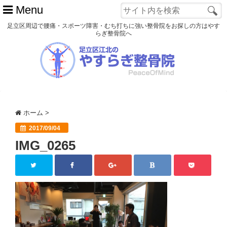
Menu
足立区周辺で腰痛・スポーツ障害・むち打ちに強い整骨院をお探しの方はやす
らぎ整骨院へ
ホーム
初めての方へ
交通事故
ホーム
>
スポーツ障害
2017/09/04
IMG_0265
患者様の声
アクセス
院長プロフィール
blog