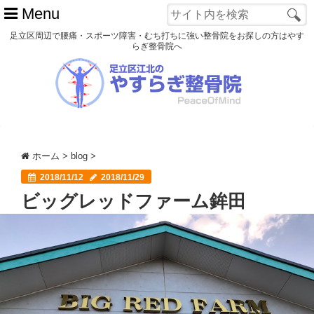
Menu
足立区周辺で腰痛・スポーツ障害・むち打ちに強い整骨院をお探しの方はやす
らぎ整骨院へ
ホーム
初めての方へ
交通事故
ホーム
>
blog
>
スポーツ障害
2018/11/12
2018/11/29
ビッグレッドファーム鉾田
患者様の声
アクセス
院長プロフィール
blog