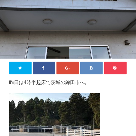
Close
昨日は4時半起床で茨城の鉾田市へ。