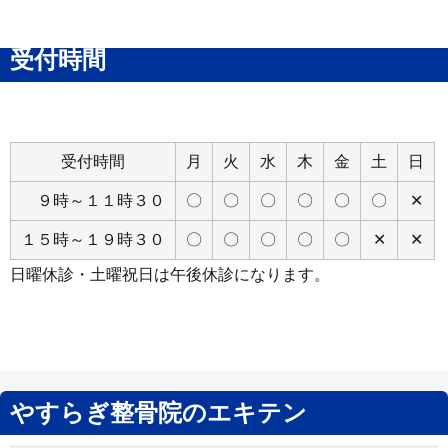
受付時間
受付時間
月
火
水
木
金
土
日
９時～１１時３０
〇
〇
〇
〇
〇
〇
✕
１５時～１９時３０
〇
〇
〇
〇
〇
✕
✕
日曜休診・土曜祝日は午後休診になります。
やすらぎ整骨院のエキテン