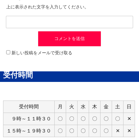
上に表示された文字を入力してください。
新しい投稿をメールで受け取る
受付時間
受付時間
月
火
水
木
金
土
日
９時～１１時３０
〇
〇
〇
〇
〇
〇
✕
１５時～１９時３０
〇
〇
〇
〇
〇
✕
✕