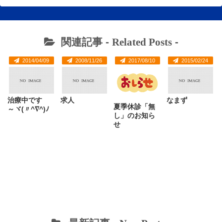
関連記事 -
Related Posts
-
2014/04/09
2008/11/26
2017/08/10
2015/02/24
治療中です
求人
なまず
夏季休診「無
～ヾ(〃^∇^)ﾉ
し」のお知ら
せ