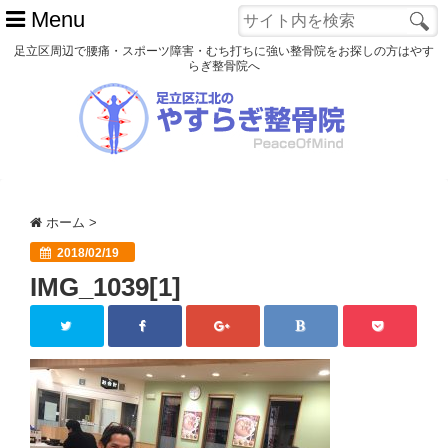
Menu
足立区周辺で腰痛・スポーツ障害・むち打ちに強い整骨院をお探しの方はやす
らぎ整骨院へ
ホーム
初めての方へ
交通事故
ホーム
>
スポーツ障害
2018/02/19
IMG_1039[1]
患者様の声
アクセス
院長プロフィール
blog