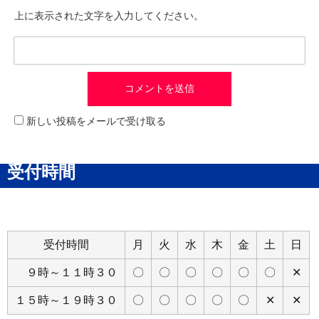
上に表示された文字を入力してください。
新しい投稿をメールで受け取る
受付時間
受付時間
月
火
水
木
金
土
日
９時～１１時３０
〇
〇
〇
〇
〇
〇
✕
１５時～１９時３０
〇
〇
〇
〇
〇
✕
✕