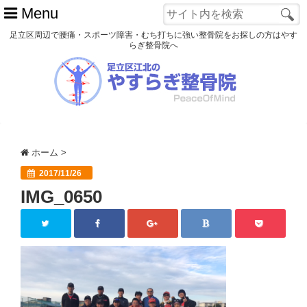
Menu
足立区周辺で腰痛・スポーツ障害・むち打ちに強い整骨院をお探しの方はやす
らぎ整骨院へ
ホーム
初めての方へ
交通事故
ホーム
>
スポーツ障害
2017/11/26
IMG_0650
患者様の声
アクセス
院長プロフィール
blog