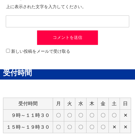
上に表示された文字を入力してください。
新しい投稿をメールで受け取る
受付時間
受付時間
月
火
水
木
金
土
日
９時～１１時３０
〇
〇
〇
〇
〇
〇
✕
１５時～１９時３０
〇
〇
〇
〇
〇
✕
✕