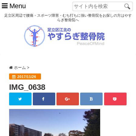
Menu
足立区周辺で腰痛・スポーツ障害・むち打ちに強い整骨院をお探しの方はやす
らぎ整骨院へ
ホーム
初めての方へ
交通事故
ホーム
>
スポーツ障害
2017/11/26
IMG_0638
患者様の声
アクセス
院長プロフィール
blog