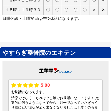
９時～１１時３０
〇
〇
〇
〇
〇
〇
✕
１５時～１９時３０
〇
〇
〇
〇
〇
✕
✕
日曜休診・土曜祝日は午後休診になります。
やすらぎ整骨院のエキテン