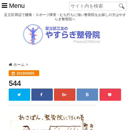
Menu
足立区周辺で腰痛・スポーツ障害・むち打ちに強い整骨院をお探しの方はやす
らぎ整骨院へ
ホーム
初めての方へ
交通事故
ホーム
>
スポーツ障害
2019/09/05
544
患者様の声
アクセス
院長プロフィール
blog