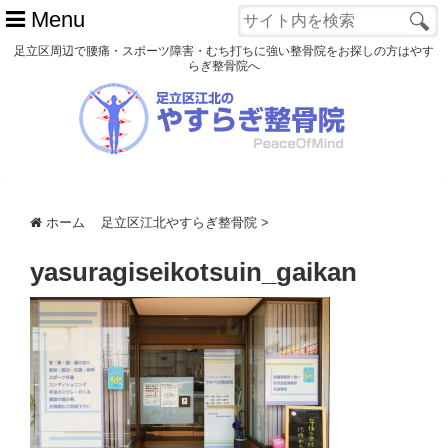
Menu
足立区周辺で腰痛・スポーツ障害・むち打ちに強い整骨院をお探しの方はやす
らぎ整骨院へ
ホーム
初めての方へ
交通事故
ホーム
足立区江北やすらぎ整骨院
>
スポーツ障害
yasuragiseikotsuin_gaikan
患者様の声
アクセス
院長プロフィール
blog