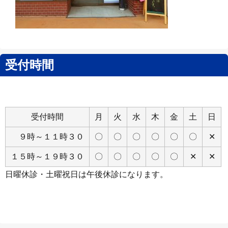
Close
受付時間
受付時間
月
火
水
木
金
土
日
９時～１１時３０
〇
〇
〇
〇
〇
〇
✕
１５時～１９時３０
〇
〇
〇
〇
〇
✕
✕
日曜休診・土曜祝日は午後休診になります。