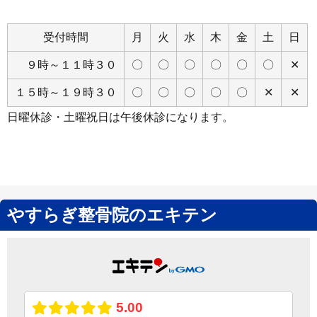
Close
受付時間
月
火
水
木
金
土
日
９時～１１時３０
〇
〇
〇
〇
〇
〇
✕
１５時～１９時３０
〇
〇
〇
〇
〇
✕
✕
日曜休診・土曜祝日は午後休診になります。
やすらぎ整骨院のエキテン