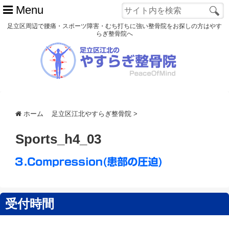
Menu
足立区周辺で腰痛・スポーツ障害・むち打ちに強い整骨院をお探しの方はやす
らぎ整骨院へ
ホーム
初めての方へ
交通事故
ホーム
足立区江北やすらぎ整骨院
>
スポーツ障害
Sports_h4_03
患者様の声
アクセス
院長プロフィール
受付時間
blog