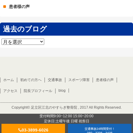
患者様の声
過去のブログ
過
去
の
ブ
ロ
グ
ホーム
初めての方へ
交通事故
スポーツ障害
患者様の声
blog
アクセス
院長プロフィール
Copyright©
足立区江北のやすらぎ整骨院
, 2017 All Rights Reserved.
受付時間9:00~12:00 15:00~20:00
定休日:土曜午後 日曜 祝祭日
交通事故24時間受付！
03-3899-6026
080－3206－3435