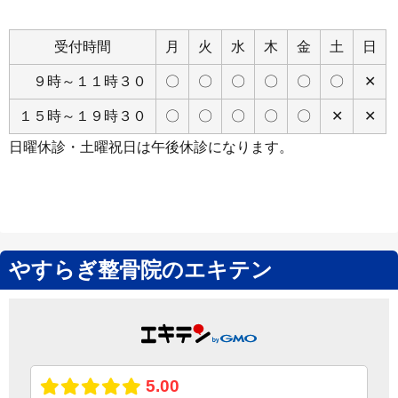
Close
受付時間
月
火
水
木
金
土
日
９時～１１時３０
〇
〇
〇
〇
〇
〇
✕
１５時～１９時３０
〇
〇
〇
〇
〇
✕
✕
日曜休診・土曜祝日は午後休診になります。
やすらぎ整骨院のエキテン