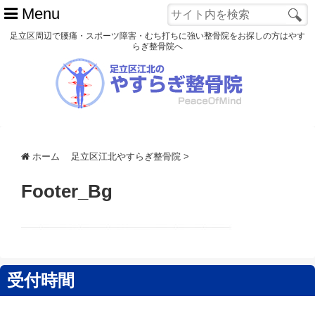
Menu
足立区周辺で腰痛・スポーツ障害・むち打ちに強い整骨院をお探しの方はやす
らぎ整骨院へ
ホーム
初めての方へ
交通事故
ホーム
足立区江北やすらぎ整骨院
>
スポーツ障害
Footer_Bg
患者様の声
アクセス
院長プロフィール
受付時間
blog