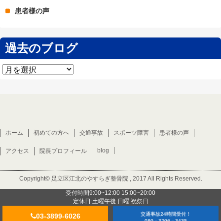
患者様の声
過去のブログ
過
去
の
ブ
ロ
グ
ホーム
初めての方へ
交通事故
スポーツ障害
患者様の声
blog
アクセス
院長プロフィール
Copyright©
足立区江北のやすらぎ整骨院
, 2017 All Rights Reserved.
受付時間9:00~12:00 15:00~20:00
定休日:土曜午後 日曜 祝祭日
交通事故24時間受付！
03-3899-6026
080－3206－3435