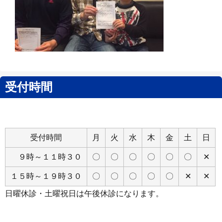
Close
受付時間
受付時間
月
火
水
木
金
土
日
９時～１１時３０
〇
〇
〇
〇
〇
〇
✕
１５時～１９時３０
〇
〇
〇
〇
〇
✕
✕
日曜休診・土曜祝日は午後休診になります。