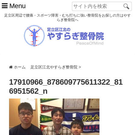
Menu
足立区周辺で腰痛・スポーツ障害・むち打ちに強い整骨院をお探しの方はやす
らぎ整骨院へ
ホーム
初めての方へ
交通事故
ホーム
足立区江北やすらぎ整骨院
>
スポーツ障害
17910966_878609775611322_81
患者様の声
6951562_n
アクセス
院長プロフィール
blog